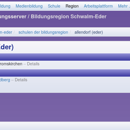
ildung
Medienbildung
Schule
Region
Arbeitsplattform
Mehr .
dungsserver
/ Bildungsregion Schwalm-Eder
m-eder
schulen der bildungsregion
allendorf (eder)
Eder)
romskirchen ··
Details
dberg
··
Details