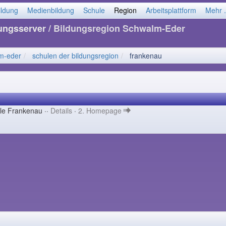
ildung
Medienbildung
Schule
Region
Arbeitsplattform
Mehr .
dungsserver
/ Bildungsregion Schwalm-Eder
m-eder
schulen der bildungsregion
frankenau
le Frankenau ··
Details
·
2. Homepage