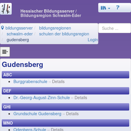
Hessischer Bildungsserver
/
Bildungsregion Schwalm-Eder
bildungsserver
bildungsregionen
schwalm-eder
schulen der bildungsregion
gudensberg
Login
Gudensberg
ABC
Burggrabenschule
··
Details
DEF
Dr.-Georg-August-Zinn-Schule
··
Details
GHI
Grundschule Gudensberg
··
Details
MNO
Odenberg-Schule
··
Details