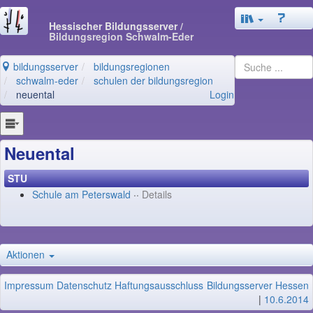
Hessischer Bildungsserver
/
Bildungsregion Schwalm-Eder
bildungsserver
bildungsregionen
schwalm-eder
schulen der bildungsregion
neuental
Login
Neuental
STU
Schule am Peterswald
··
Details
Aktionen
Impressum
Datenschutz
Haftungsausschluss
Bildungsserver Hessen
|
10.6.2014